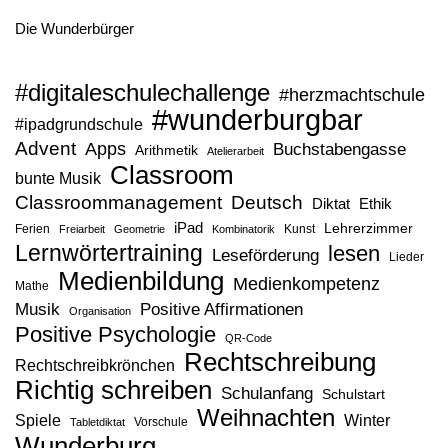
Die Wunderbürger
#digitaleschulechallenge
#herzmachtschule
#wunderburgbar
#ipadgrundschule
Advent
Apps
Buchstabengasse
Arithmetik
Atelierarbeit
Classroom
bunte Musik
Classroommanagement
Deutsch
Diktat
Ethik
iPad
Lehrerzimmer
Ferien
Kunst
Freiarbeit
Geometrie
Kombinatorik
Lernwörtertraining
lesen
Leseförderung
Lieder
Medienbildung
Medienkompetenz
Mathe
Musik
Positive Affirmationen
Organisation
Positive Psychologie
QR-Code
Rechtschreibung
Rechtschreibkrönchen
Richtig schreiben
Schulanfang
Schulstart
Weihnachten
Spiele
Winter
Vorschule
Tabletdiktat
Wunderburg