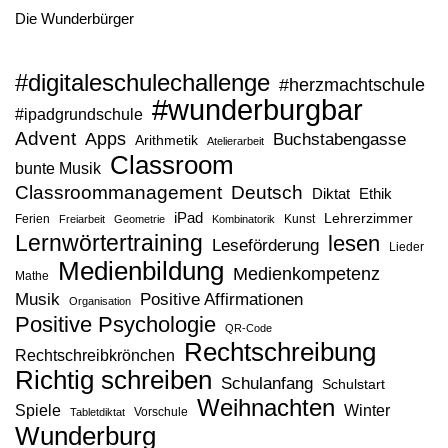
Die Wunderbürger
#digitaleschulechallenge
#herzmachtschule
#wunderburgbar
#ipadgrundschule
Advent
Apps
Buchstabengasse
Arithmetik
Atelierarbeit
Classroom
bunte Musik
Classroommanagement
Deutsch
Diktat
Ethik
iPad
Lehrerzimmer
Ferien
Kunst
Freiarbeit
Geometrie
Kombinatorik
Lernwörtertraining
lesen
Leseförderung
Lieder
Medienbildung
Medienkompetenz
Mathe
Musik
Positive Affirmationen
Organisation
Positive Psychologie
QR-Code
Rechtschreibung
Rechtschreibkrönchen
Richtig schreiben
Schulanfang
Schulstart
Weihnachten
Spiele
Winter
Vorschule
Tabletdiktat
Wunderburg