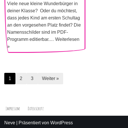
Viele neue kleine Wunderbürger in
deiner Klasse? Oder du möchtest,
dass jedes Kind am ersten Schultag
an den vorgesehen Platz findet? Die
Namensschilder sind im PDF-
Programm editierbar.…
Weiterlesen
»
1
2
3
Weiter »
Impressum
Datenschutz
Neve
| Präsentiert von
WordPress