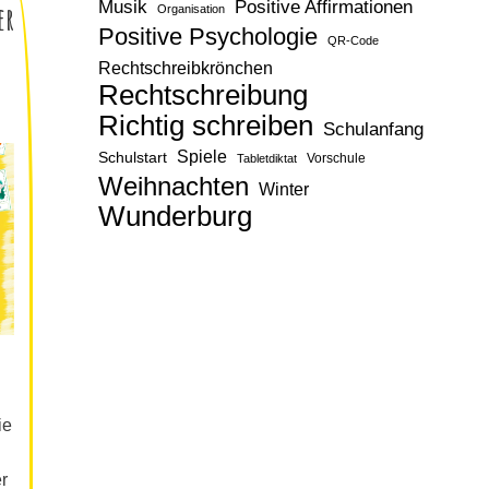
Musik
Positive Affirmationen
er
Organisation
Positive Psychologie
QR-Code
Rechtschreibkrönchen
Rechtschreibung
Richtig schreiben
Schulanfang
Spiele
Schulstart
Vorschule
Tabletdiktat
Weihnachten
Winter
Wunderburg
ie
r