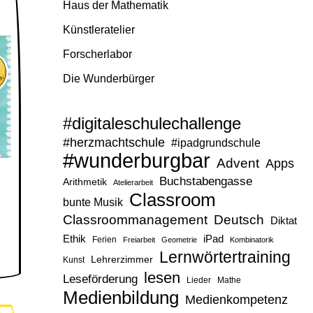
Haus der Mathematik
Künstleratelier
Forscherlabor
Die Wunderbürger
#digitaleschulechallenge
#herzmachtschule
#ipadgrundschule
#wunderburgbar
Advent
Apps
Buchstabengasse
Arithmetik
Atelierarbeit
Classroom
bunte Musik
Classroommanagement
Deutsch
Diktat
Ethik
iPad
Ferien
Freiarbeit
Geometrie
Kombinatorik
Lernwörtertraining
Lehrerzimmer
Kunst
lesen
Leseförderung
Lieder
Mathe
Medienbildung
Medienkompetenz