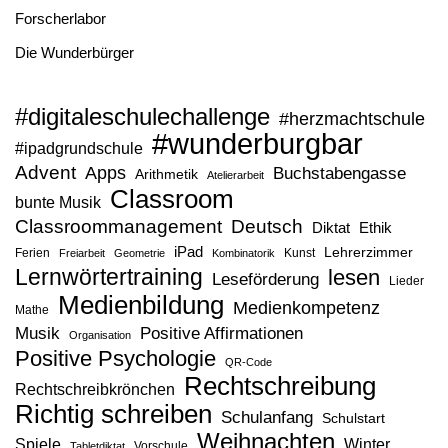
Forscherlabor
Die Wunderbürger
#digitaleschulechallenge
#herzmachtschule
#wunderburgbar
#ipadgrundschule
Advent
Apps
Buchstabengasse
Arithmetik
Atelierarbeit
Classroom
bunte Musik
Classroommanagement
Deutsch
Diktat
Ethik
iPad
Lehrerzimmer
Ferien
Kunst
Freiarbeit
Geometrie
Kombinatorik
Lernwörtertraining
lesen
Leseförderung
Lieder
Medienbildung
Medienkompetenz
Mathe
Musik
Positive Affirmationen
Organisation
Positive Psychologie
QR-Code
Rechtschreibung
Rechtschreibkrönchen
Richtig schreiben
Schulanfang
Schulstart
Weihnachten
Spiele
Winter
Vorschule
Tabletdiktat