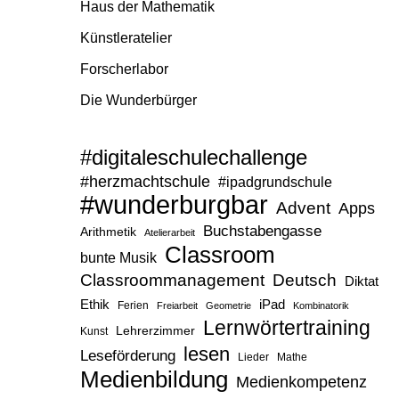
Haus der Mathematik
Künstleratelier
Forscherlabor
Die Wunderbürger
#digitaleschulechallenge
#herzmachtschule
#ipadgrundschule
#wunderburgbar
Advent
Apps
Buchstabengasse
Arithmetik
Atelierarbeit
Classroom
bunte Musik
Classroommanagement
Deutsch
Diktat
Ethik
iPad
Ferien
Freiarbeit
Geometrie
Kombinatorik
Lernwörtertraining
Lehrerzimmer
Kunst
lesen
Leseförderung
Lieder
Mathe
Medienbildung
Medienkompetenz