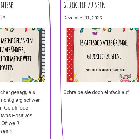
bnisse
glücklich zu sein.
023
Dezember 11, 2023
acher gesagt, als
Schreibe sie doch einfach auf!
t richtig arg schwer,
n Gefühl oder
etwas Positives
 Oft weiß
esen »