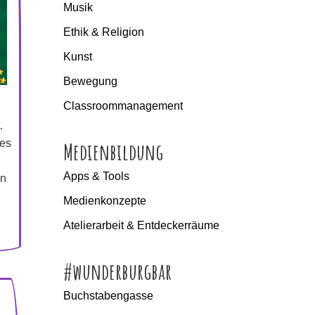
Musik
Ethik & Religion
Kunst
Bewegung
Classroommanagement
.
hes
Medienbildung
Apps & Tools
en
Medienkonzepte
Atelierarbeit & Entdeckerräume
#wunderburgbar
Buchstabengasse