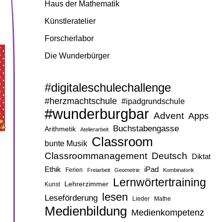
Haus der Mathematik
Künstleratelier
Forscherlabor
Die Wunderbürger
#digitaleschulechallenge
#herzmachtschule
#ipadgrundschule
#wunderburgbar
Advent
Apps
Buchstabengasse
Arithmetik
Atelierarbeit
Classroom
bunte Musik
Classroommanagement
Deutsch
Diktat
Ethik
iPad
Ferien
Freiarbeit
Geometrie
Kombinatorik
Lernwörtertraining
Lehrerzimmer
Kunst
lesen
Leseförderung
Lieder
Mathe
Medienbildung
Medienkompetenz