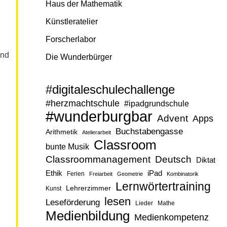
Haus der Mathematik
Künstleratelier
Forscherlabor
und
Die Wunderbürger
#digitaleschulechallenge
#herzmachtschule
#ipadgrundschule
#wunderburgbar
Advent
Apps
Buchstabengasse
Arithmetik
Atelierarbeit
Classroom
bunte Musik
Classroommanagement
Deutsch
Diktat
Ethik
iPad
Ferien
Freiarbeit
Geometrie
Kombinatorik
Lernwörtertraining
Lehrerzimmer
Kunst
lesen
Leseförderung
Lieder
Mathe
Medienbildung
Medienkompetenz