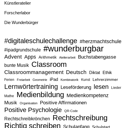
Künstleratelier
Forscherlabor
Die Wunderbürger
#digitaleschulechallenge
#herzmachtschule
#wunderburgbar
#ipadgrundschule
Advent
Apps
Buchstabengasse
Arithmetik
Atelierarbeit
Classroom
bunte Musik
Classroommanagement
Deutsch
Diktat
Ethik
iPad
Lehrerzimmer
Ferien
Kunst
Freiarbeit
Geometrie
Kombinatorik
Lernwörtertraining
lesen
Leseförderung
Lieder
Medienbildung
Medienkompetenz
Mathe
Musik
Positive Affirmationen
Organisation
Positive Psychologie
QR-Code
Rechtschreibung
Rechtschreibkrönchen
Richtig schreiben
Schulanfang
Schulstart