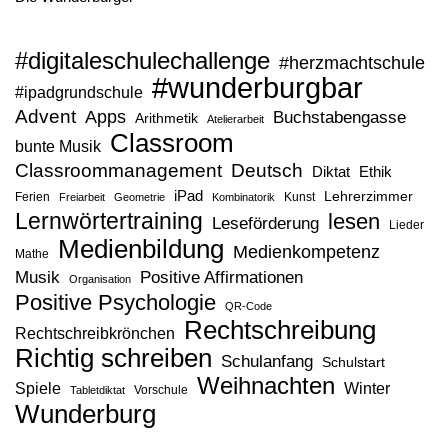
#digitaleschulechallenge
#herzmachtschule
#wunderburgbar
#ipadgrundschule
Advent
Apps
Buchstabengasse
Arithmetik
Atelierarbeit
Classroom
bunte Musik
Classroommanagement
Deutsch
Diktat
Ethik
iPad
Lehrerzimmer
Ferien
Kunst
Freiarbeit
Geometrie
Kombinatorik
Lernwörtertraining
lesen
Leseförderung
Lieder
Medienbildung
Medienkompetenz
Mathe
Musik
Positive Affirmationen
Organisation
Positive Psychologie
QR-Code
Rechtschreibung
Rechtschreibkrönchen
Richtig schreiben
Schulanfang
Schulstart
Weihnachten
Spiele
Winter
Vorschule
Tabletdiktat
Wunderburg