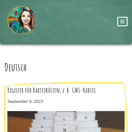
Zum
Inhalt
springen
Deutsch
Register für Karteikästen, z.B. GWS-Kartei
September 9, 2023