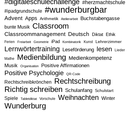
#digitaleschulechallenge
#herzmachtschule
#wunderburgbar
#ipadgrundschule
Advent
Apps
Buchstabengasse
Arithmetik
Atelierarbeit
Classroom
bunte Musik
Classroommanagement
Deutsch
Diktat
Ethik
iPad
Lehrerzimmer
Ferien
Kunst
Freiarbeit
Geometrie
Kombinatorik
Lernwörtertraining
lesen
Leseförderung
Lieder
Medienbildung
Medienkompetenz
Mathe
Musik
Positive Affirmationen
Organisation
Positive Psychologie
QR-Code
Rechtschreibung
Rechtschreibkrönchen
Richtig schreiben
Schulanfang
Schulstart
Weihnachten
Spiele
Winter
Vorschule
Tabletdiktat
Wunderburg