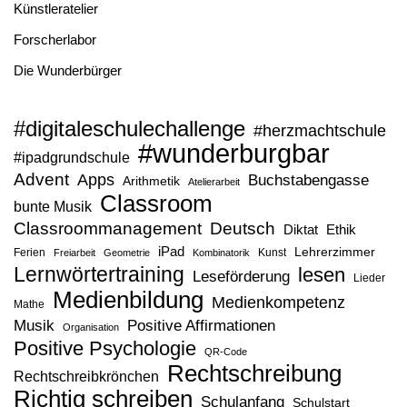
Künstleratelier
Forscherlabor
Die Wunderbürger
#digitaleschulechallenge
#herzmachtschule
#wunderburgbar
#ipadgrundschule
Advent
Apps
Buchstabengasse
Arithmetik
Atelierarbeit
Classroom
bunte Musik
Classroommanagement
Deutsch
Diktat
Ethik
iPad
Lehrerzimmer
Ferien
Kunst
Freiarbeit
Geometrie
Kombinatorik
Lernwörtertraining
lesen
Leseförderung
Lieder
Medienbildung
Medienkompetenz
Mathe
Musik
Positive Affirmationen
Organisation
Positive Psychologie
QR-Code
Rechtschreibung
Rechtschreibkrönchen
Richtig schreiben
Schulanfang
Schulstart