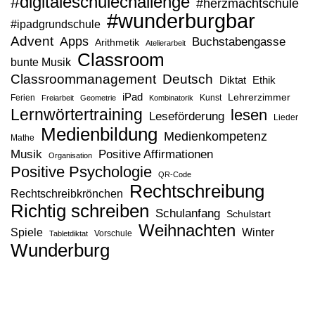
#digitaleschulechallenge
#herzmachtschule
#wunderburgbar
#ipadgrundschule
Advent
Apps
Buchstabengasse
Arithmetik
Atelierarbeit
Classroom
bunte Musik
Classroommanagement
Deutsch
Diktat
Ethik
iPad
Lehrerzimmer
Ferien
Kunst
Freiarbeit
Geometrie
Kombinatorik
Lernwörtertraining
lesen
Leseförderung
Lieder
Medienbildung
Medienkompetenz
Mathe
Musik
Positive Affirmationen
Organisation
Positive Psychologie
QR-Code
Rechtschreibung
Rechtschreibkrönchen
Richtig schreiben
Schulanfang
Schulstart
Weihnachten
Spiele
Winter
Vorschule
Tabletdiktat
Wunderburg