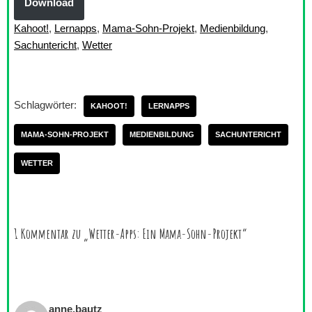
Download
Kahoot!
, 
Lernapps
, 
Mama-Sohn-Projekt
, 
Medienbildung
, 
Sachuntericht
, 
Wetter
Schlagwörter:
KAHOOT!
LERNAPPS
MAMA-SOHN-PROJEKT
MEDIENBILDUNG
SACHUNTERICHT
WETTER
1 Kommentar zu „Wetter-Apps: Ein Mama-Sohn-Projekt“
anne.bautz