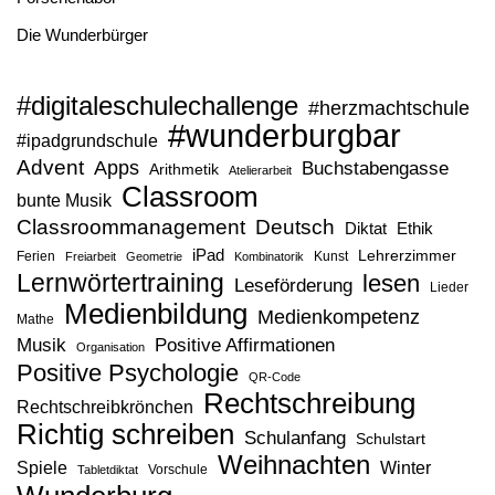
Die Wunderbürger
#digitaleschulechallenge
#herzmachtschule
#wunderburgbar
#ipadgrundschule
Advent
Apps
Buchstabengasse
Arithmetik
Atelierarbeit
Classroom
bunte Musik
Classroommanagement
Deutsch
Diktat
Ethik
iPad
Lehrerzimmer
Ferien
Kunst
Freiarbeit
Geometrie
Kombinatorik
Lernwörtertraining
lesen
Leseförderung
Lieder
Medienbildung
Medienkompetenz
Mathe
Musik
Positive Affirmationen
Organisation
Positive Psychologie
QR-Code
Rechtschreibung
Rechtschreibkrönchen
Richtig schreiben
Schulanfang
Schulstart
Weihnachten
Spiele
Winter
Vorschule
Tabletdiktat