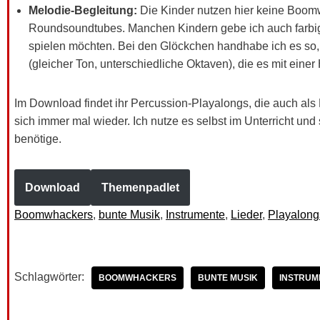
Melodie-Begleitung:
Die Kinder nutzen hier keine Boom
Roundsoundtubes. Manchen Kindern gebe ich auch farbig
spielen möchten. Bei den Glöckchen handhabe ich es so,
(gleicher Ton, unterschiedliche Oktaven), die es mit eine
Im Download findet ihr Percussion-Playalongs, die auch a
sich immer mal wieder. Ich nutze es selbst im Unterricht und 
benötige.
Download
Themenpadlet
Boomwhackers
, 
bunte Musik
, 
Instrumente
, 
Lieder
, 
Playalong
Schlagwörter:
BOOMWHACKERS
BUNTE MUSIK
INSTRUM