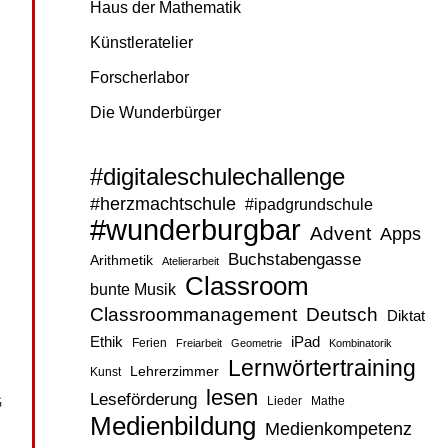
Haus der Mathematik
Künstleratelier
Forscherlabor
Die Wunderbürger
#digitaleschulechallenge
#herzmachtschule
#ipadgrundschule
#wunderburgbar
Advent
Apps
Buchstabengasse
Arithmetik
Atelierarbeit
Classroom
bunte Musik
Classroommanagement
Deutsch
Diktat
Ethik
iPad
Ferien
Freiarbeit
Geometrie
Kombinatorik
Lernwörtertraining
Lehrerzimmer
Kunst
lesen
Leseförderung
G
Lieder
Mathe
Medienbildung
Medienkompetenz