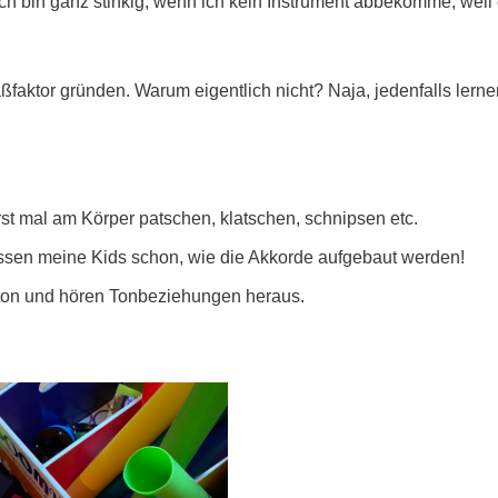
ch bin ganz stinkig, wenn ich kein Instrument abbekomme, weil
paßfaktor gründen. Warum eigentlich nicht? Naja, jedenfalls lern
rst mal am Körper patschen, klatschen, schnipsen etc.
issen meine Kids schon, wie die Akkorde aufgebaut werden!
dton und hören Tonbeziehungen heraus.