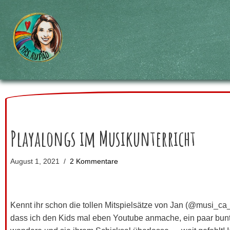
Zum
Inhalt
springen
Playalongs im Musikunterricht
August 1, 2021
2 Kommentare
Kennt ihr schon die tollen Mitspielsätze von Jan (@musi_ca_ti
dass ich den Kids mal eben Youtube anmache, ein paar bun