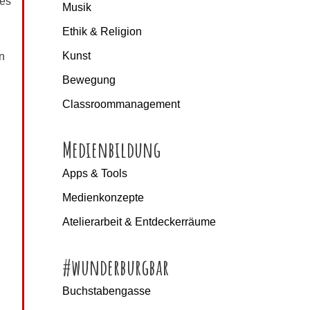
 es
Musik
Ethik & Religion
Kunst
en
Bewegung
Classroommanagement
Medienbildung
Apps & Tools
Medienkonzepte
Atelierarbeit & Entdeckerräume
#wunderburgbar
Buchstabengasse