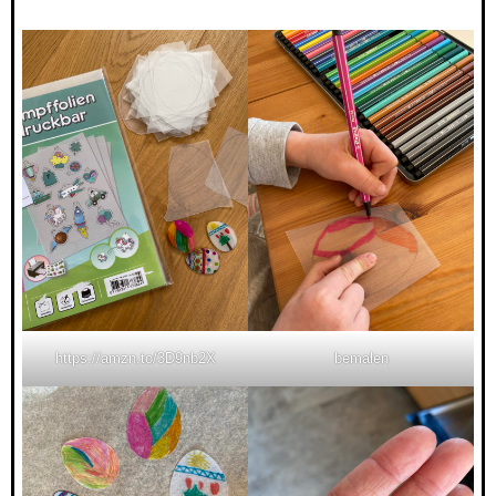
https://amzn.to/3D9nb2X
bemalen