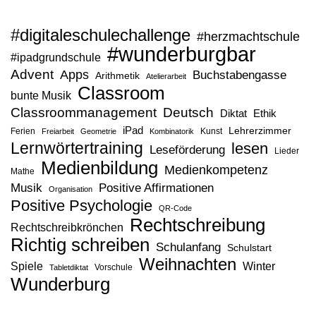
#digitaleschulechallenge
#herzmachtschule
#wunderburgbar
#ipadgrundschule
Advent
Apps
Buchstabengasse
Arithmetik
Atelierarbeit
Classroom
bunte Musik
Classroommanagement
Deutsch
Diktat
Ethik
iPad
Lehrerzimmer
Ferien
Kunst
Freiarbeit
Geometrie
Kombinatorik
Lernwörtertraining
lesen
Leseförderung
Lieder
Medienbildung
Medienkompetenz
Mathe
Musik
Positive Affirmationen
Organisation
Positive Psychologie
QR-Code
Rechtschreibung
Rechtschreibkrönchen
Richtig schreiben
Schulanfang
Schulstart
Weihnachten
Spiele
Winter
Vorschule
Tabletdiktat
Wunderburg