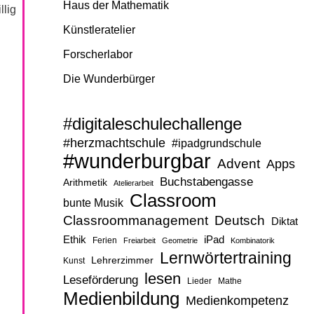
Haus der Mathematik
llig
Künstleratelier
Forscherlabor
Die Wunderbürger
#digitaleschulechallenge
#herzmachtschule
#ipadgrundschule
#wunderburgbar
Advent
Apps
Buchstabengasse
Arithmetik
Atelierarbeit
Classroom
bunte Musik
Classroommanagement
Deutsch
Diktat
Ethik
iPad
Ferien
Freiarbeit
Geometrie
Kombinatorik
Lernwörtertraining
Lehrerzimmer
Kunst
lesen
Leseförderung
Lieder
Mathe
Medienbildung
Medienkompetenz