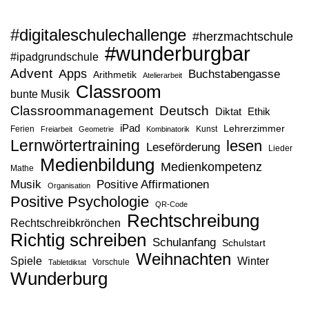
#digitaleschulechallenge
#herzmachtschule
#wunderburgbar
#ipadgrundschule
Advent
Apps
Buchstabengasse
Arithmetik
Atelierarbeit
Classroom
bunte Musik
Classroommanagement
Deutsch
Diktat
Ethik
iPad
Lehrerzimmer
Ferien
Kunst
Freiarbeit
Geometrie
Kombinatorik
Lernwörtertraining
lesen
Leseförderung
Lieder
Medienbildung
Medienkompetenz
Mathe
Musik
Positive Affirmationen
Organisation
Positive Psychologie
QR-Code
Rechtschreibung
Rechtschreibkrönchen
Richtig schreiben
Schulanfang
Schulstart
Weihnachten
Spiele
Winter
Vorschule
Tabletdiktat
Wunderburg