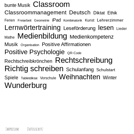
Classroom
bunte Musik
Classroommanagement
Deutsch
Diktat
Ethik
iPad
Lehrerzimmer
Ferien
Kunst
Freiarbeit
Geometrie
Kombinatorik
Lernwörtertraining
lesen
Leseförderung
Lieder
Medienbildung
Medienkompetenz
Mathe
Musik
Positive Affirmationen
Organisation
Positive Psychologie
QR-Code
Rechtschreibung
Rechtschreibkrönchen
Richtig schreiben
Schulanfang
Schulstart
Weihnachten
Spiele
Winter
Vorschule
Tabletdiktat
Wunderburg
Impressum
Datenschutz