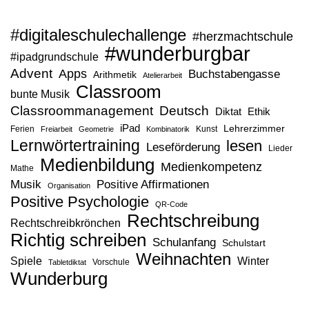
#digitaleschulechallenge
#herzmachtschule
#wunderburgbar
#ipadgrundschule
Advent
Apps
Buchstabengasse
Arithmetik
Atelierarbeit
Classroom
bunte Musik
Classroommanagement
Deutsch
Diktat
Ethik
iPad
Lehrerzimmer
Ferien
Kunst
Freiarbeit
Geometrie
Kombinatorik
Lernwörtertraining
lesen
Leseförderung
Lieder
Medienbildung
Medienkompetenz
Mathe
Musik
Positive Affirmationen
Organisation
Positive Psychologie
QR-Code
Rechtschreibung
Rechtschreibkrönchen
Richtig schreiben
Schulanfang
Schulstart
Weihnachten
Spiele
Winter
Vorschule
Tabletdiktat
Wunderburg