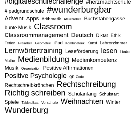
#digitaleschulechallenge
#herzmachtschule
#wunderburgbar
#ipadgrundschule
Advent
Apps
Buchstabengasse
Arithmetik
Atelierarbeit
Classroom
bunte Musik
Classroommanagement
Deutsch
Diktat
Ethik
iPad
Lehrerzimmer
Ferien
Kunst
Freiarbeit
Geometrie
Kombinatorik
Lernwörtertraining
lesen
Leseförderung
Lieder
Medienbildung
Medienkompetenz
Mathe
Musik
Positive Affirmationen
Organisation
Positive Psychologie
QR-Code
Rechtschreibung
Rechtschreibkrönchen
Richtig schreiben
Schulanfang
Schulstart
Weihnachten
Spiele
Winter
Vorschule
Tabletdiktat
Wunderburg