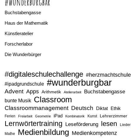
#wunderburgbar
Buchstabengasse
Haus der Mathematik
Künstleratelier
Forscherlabor
Die Wunderbürger
#digitaleschulechallenge
#herzmachtschule
#wunderburgbar
#ipadgrundschule
Advent
Apps
Buchstabengasse
Arithmetik
Atelierarbeit
Classroom
bunte Musik
Classroommanagement
Deutsch
Diktat
Ethik
iPad
Lehrerzimmer
Ferien
Kunst
Freiarbeit
Geometrie
Kombinatorik
Lernwörtertraining
lesen
Leseförderung
Lieder
Medienbildung
Medienkompetenz
Mathe