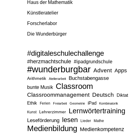
Haus der Mathematik
Künstleratelier
Forscherlabor
Die Wunderbürger
#digitaleschulechallenge
#herzmachtschule
#ipadgrundschule
#wunderburgbar
Advent
Apps
Buchstabengasse
Arithmetik
Atelierarbeit
Classroom
bunte Musik
Classroommanagement
Deutsch
Diktat
Ethik
iPad
Ferien
Freiarbeit
Geometrie
Kombinatorik
Lernwörtertraining
Lehrerzimmer
Kunst
lesen
Leseförderung
Lieder
Mathe
Medienbildung
Medienkompetenz