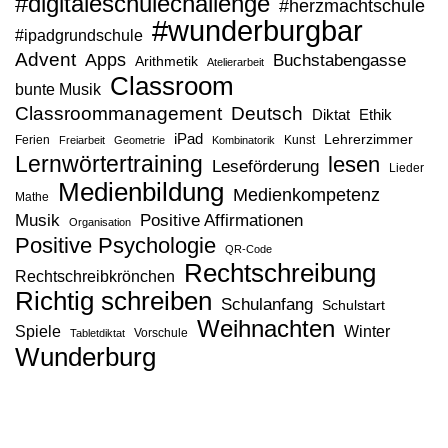
#digitaleschulechallenge
#herzmachtschule
#wunderburgbar
#ipadgrundschule
Advent
Apps
Buchstabengasse
Arithmetik
Atelierarbeit
Classroom
bunte Musik
Classroommanagement
Deutsch
Diktat
Ethik
iPad
Lehrerzimmer
Ferien
Kunst
Freiarbeit
Geometrie
Kombinatorik
Lernwörtertraining
lesen
Leseförderung
Lieder
Medienbildung
Medienkompetenz
Mathe
Musik
Positive Affirmationen
Organisation
Positive Psychologie
QR-Code
Rechtschreibung
Rechtschreibkrönchen
Richtig schreiben
Schulanfang
Schulstart
Weihnachten
Spiele
Winter
Vorschule
Tabletdiktat
Wunderburg