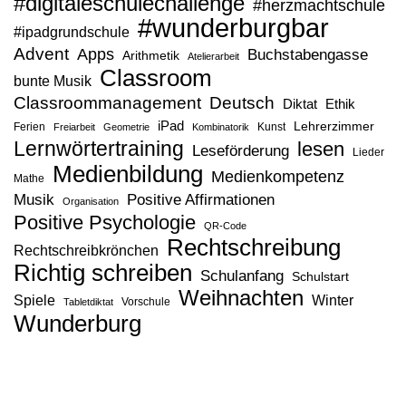
#digitaleschulechallenge
#herzmachtschule
#wunderburgbar
#ipadgrundschule
Advent
Apps
Buchstabengasse
Arithmetik
Atelierarbeit
Classroom
bunte Musik
Classroommanagement
Deutsch
Diktat
Ethik
iPad
Lehrerzimmer
Ferien
Kunst
Freiarbeit
Geometrie
Kombinatorik
Lernwörtertraining
lesen
Leseförderung
Lieder
Medienbildung
Medienkompetenz
Mathe
Musik
Positive Affirmationen
Organisation
Positive Psychologie
QR-Code
Rechtschreibung
Rechtschreibkrönchen
Richtig schreiben
Schulanfang
Schulstart
Weihnachten
Spiele
Winter
Vorschule
Tabletdiktat
Wunderburg