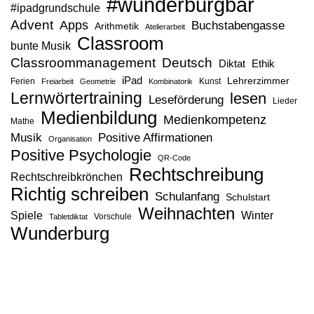
#wunderburgbar
#ipadgrundschule
Advent
Apps
Buchstabengasse
Arithmetik
Atelierarbeit
Classroom
bunte Musik
Classroommanagement
Deutsch
Diktat
Ethik
iPad
Lehrerzimmer
Ferien
Kunst
Freiarbeit
Geometrie
Kombinatorik
Lernwörtertraining
lesen
Leseförderung
Lieder
Medienbildung
Medienkompetenz
Mathe
Musik
Positive Affirmationen
Organisation
Positive Psychologie
QR-Code
Rechtschreibung
Rechtschreibkrönchen
Richtig schreiben
Schulanfang
Schulstart
Weihnachten
Spiele
Winter
Vorschule
Tabletdiktat
Wunderburg