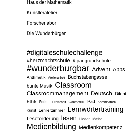
Haus der Mathematik
Künstleratelier
Forscherlabor
Die Wunderbürger
#digitaleschulechallenge
#herzmachtschule
#ipadgrundschule
#wunderburgbar
Advent
Apps
Buchstabengasse
Arithmetik
Atelierarbeit
Classroom
bunte Musik
Classroommanagement
Deutsch
Diktat
Ethik
iPad
Ferien
Freiarbeit
Geometrie
Kombinatorik
Lernwörtertraining
Lehrerzimmer
Kunst
lesen
Leseförderung
Lieder
Mathe
Medienbildung
Medienkompetenz