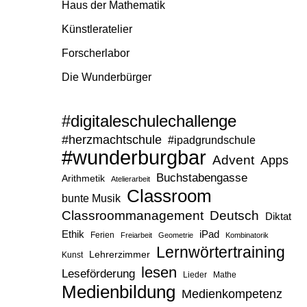
Haus der Mathematik
Künstleratelier
Forscherlabor
Die Wunderbürger
#digitaleschulechallenge
#herzmachtschule
#ipadgrundschule
#wunderburgbar
Advent
Apps
Buchstabengasse
Arithmetik
Atelierarbeit
Classroom
bunte Musik
Classroommanagement
Deutsch
Diktat
Ethik
iPad
Ferien
Freiarbeit
Geometrie
Kombinatorik
Lernwörtertraining
Lehrerzimmer
Kunst
lesen
Leseförderung
Lieder
Mathe
Medienbildung
Medienkompetenz