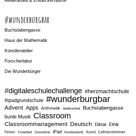
Atelierarbeit & Entdeckerräume
#wunderburgbar
Buchstabengasse
Haus der Mathematik
Künstleratelier
Forscherlabor
Die Wunderbürger
#digitaleschulechallenge
#herzmachtschule
#wunderburgbar
#ipadgrundschule
Advent
Apps
Buchstabengasse
Arithmetik
Atelierarbeit
Classroom
bunte Musik
Classroommanagement
Deutsch
Diktat
Ethik
iPad
Lehrerzimmer
Ferien
Kunst
Freiarbeit
Geometrie
Kombinatorik