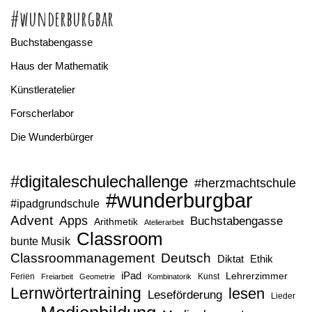
#wunderburgbar
Buchstabengasse
Haus der Mathematik
Künstleratelier
Forscherlabor
Die Wunderbürger
#digitaleschulechallenge
#herzmachtschule
#wunderburgbar
#ipadgrundschule
Advent
Apps
Buchstabengasse
Arithmetik
Atelierarbeit
Classroom
bunte Musik
Classroommanagement
Deutsch
Diktat
Ethik
iPad
Lehrerzimmer
Ferien
Kunst
Freiarbeit
Geometrie
Kombinatorik
Lernwörtertraining
lesen
Leseförderung
Lieder