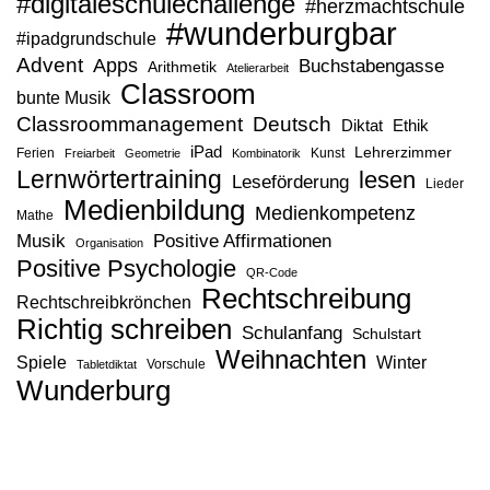
#digitaleschulechallenge
#herzmachtschule
#wunderburgbar
#ipadgrundschule
Advent
Apps
Buchstabengasse
Arithmetik
Atelierarbeit
Classroom
bunte Musik
Classroommanagement
Deutsch
Diktat
Ethik
iPad
Lehrerzimmer
Ferien
Kunst
Freiarbeit
Geometrie
Kombinatorik
Lernwörtertraining
lesen
Leseförderung
Lieder
Medienbildung
Medienkompetenz
Mathe
Musik
Positive Affirmationen
Organisation
Positive Psychologie
QR-Code
Rechtschreibung
Rechtschreibkrönchen
Richtig schreiben
Schulanfang
Schulstart
Weihnachten
Spiele
Winter
Vorschule
Tabletdiktat
Wunderburg