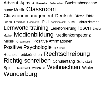
Advent
Apps
Buchstabengasse
Arithmetik
Atelierarbeit
Classroom
bunte Musik
Classroommanagement
Deutsch
Diktat
Ethik
iPad
Lehrerzimmer
Ferien
Kunst
Freiarbeit
Geometrie
Kombinatorik
Lernwörtertraining
lesen
Leseförderung
Lieder
Medienbildung
Medienkompetenz
Mathe
Musik
Positive Affirmationen
Organisation
Positive Psychologie
QR-Code
Rechtschreibung
Rechtschreibkrönchen
Richtig schreiben
Schulanfang
Schulstart
Weihnachten
Spiele
Winter
Vorschule
Tabletdiktat
Wunderburg