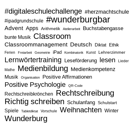
#digitaleschulechallenge
#herzmachtschule
#wunderburgbar
#ipadgrundschule
Advent
Apps
Buchstabengasse
Arithmetik
Atelierarbeit
Classroom
bunte Musik
Classroommanagement
Deutsch
Diktat
Ethik
iPad
Lehrerzimmer
Ferien
Kunst
Freiarbeit
Geometrie
Kombinatorik
Lernwörtertraining
lesen
Leseförderung
Lieder
Medienbildung
Medienkompetenz
Mathe
Musik
Positive Affirmationen
Organisation
Positive Psychologie
QR-Code
Rechtschreibung
Rechtschreibkrönchen
Richtig schreiben
Schulanfang
Schulstart
Weihnachten
Spiele
Winter
Vorschule
Tabletdiktat
Wunderburg