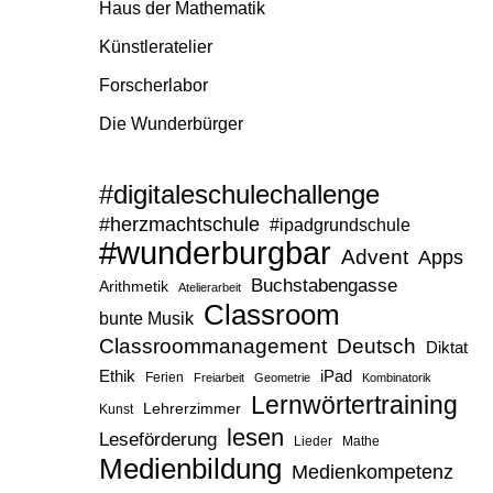
Haus der Mathematik
Künstleratelier
Forscherlabor
Die Wunderbürger
#digitaleschulechallenge
#herzmachtschule
#ipadgrundschule
#wunderburgbar
Advent
Apps
Buchstabengasse
Arithmetik
Atelierarbeit
Classroom
bunte Musik
Classroommanagement
Deutsch
Diktat
Ethik
iPad
Ferien
Freiarbeit
Geometrie
Kombinatorik
Lernwörtertraining
Lehrerzimmer
Kunst
lesen
Leseförderung
Lieder
Mathe
Medienbildung
Medienkompetenz