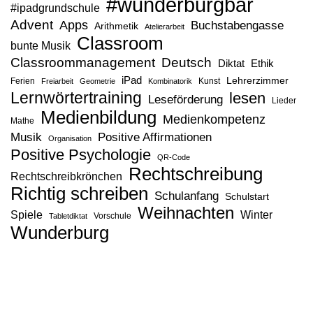
#wunderburgbar
#ipadgrundschule
Advent
Apps
Buchstabengasse
Arithmetik
Atelierarbeit
Classroom
bunte Musik
Classroommanagement
Deutsch
Diktat
Ethik
iPad
Lehrerzimmer
Ferien
Kunst
Freiarbeit
Geometrie
Kombinatorik
Lernwörtertraining
lesen
Leseförderung
Lieder
Medienbildung
Medienkompetenz
Mathe
Musik
Positive Affirmationen
Organisation
Positive Psychologie
QR-Code
Rechtschreibung
Rechtschreibkrönchen
Richtig schreiben
Schulanfang
Schulstart
Weihnachten
Spiele
Winter
Vorschule
Tabletdiktat
Wunderburg